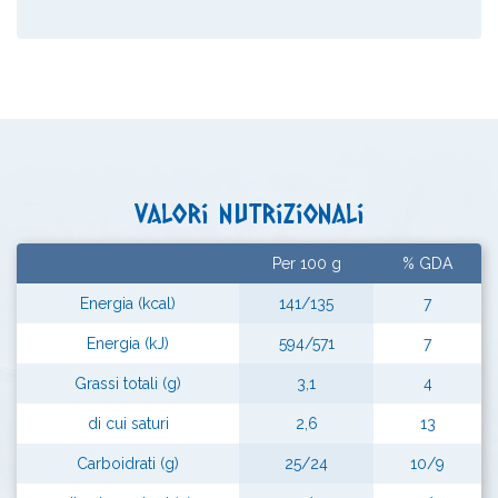
Valori nutrizionali
Per 100 g
% GDA
Energia (kcal)
141/135
7
Energia (kJ)
594/571
7
Grassi totali (g)
3,1
4
di cui saturi
2,6
13
Carboidrati (g)
25/24
10/9