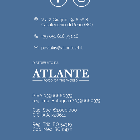
Via 2 Giugno 1946 nº 8
Casalecchio di Reno (BO)
+39 051 616 731 16
pavlakis@atlantesrl.it
DISTRIBUITO DA
P.IVA 03966660379
reg. Imp. Bologna nº0396660379
Cap. Soc. €1.000.000
C.C.I.A.A. 328611
Reg. Trib. BO 54319
Cod. Mec. BO 0472