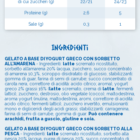
di cui zuccheri (g)
22/21
24/23
Proteine (g)
2,6
5
Sale (g)
0,3
1
Ingredienti
GELATO A BASE DI YOGURT GRECO CON SORBETTO
ALL’AMARENA
- Ingredienti:
latte
scremato ricostituito,
sorbetto all’amarena 20% (acqua, zucchero, succo concentrato
di amarena 10,3%, sciroppo disidratato di glucosio, stabilizzanti:
gomma di guar, farina di semi di carrube; succo concentrato di
carota nera, correttore di acidità: acido citrico; aroma), yogurt
greco 2% grassi 16% (
latte
scremato, crema di
latte
, fermenti
lattici), zucchero, destrosio, olio vegetale (cocco), maltodestrina,
aroma yogurt (inulina, maltodestrina, aromi, correttore di acidità:
acido citrico; fermenti lattici), zucchero invertito, emulsionanti:
mono e digliceridi degli acidi grassi; stabilizzanti: carragenina,
farina di semi di carrube, gomma di guar.
Può contenere
arachidi, frutta a guscio, glutine e soia.
GELATO A BASE DI YOGURT GRECO CON SORBETTO ALLA
PESCA
- Ingredienti:
latte
scremato ricostituito, sorbetto alla
pesca 20% (acqua, purea di pesca 20%, succo concentrato di