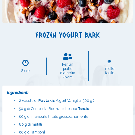
Frozen yogurt bark
Per un
piatto
molto
8 ore
diametro
facile
26 cm
Ingredienti
2 vasetti di
Pavlakis
Yogurt Vaniglia (300 g )
•
50 g di Composta Bio frutti di bosco
Todis
•
60 g di mandorle tritate grossolanamente
•
80 g di mirtilli
•
60 g di lamponi
•