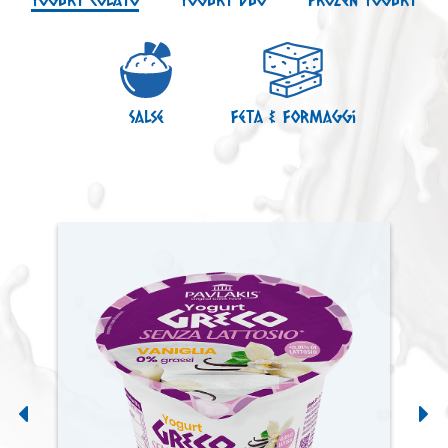
Salse
Feta & Formaggi
Previous
N