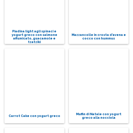
Piadina light agli spinaci e
Mazzancolle in crosta d’avena e
yogurt greco con salmone
cocco con hummus
affumicato, guacamole e
tzatziki
Muffin di Natale con yogurt
Carrot Cake con yogurt greco
greco alla nocciola