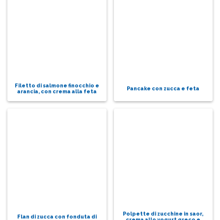
Filetto di salmone finocchio e
Pancake con zucca e feta
arancia, con crema alla feta
Polpette di zucchine in saor,
Flan di zucca con fonduta di
crema allo yogurt greco e