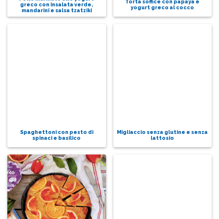
Torta soffice con papaya e
greco con insalata verde,
yogurt greco al cocco
mandarini e salsa tzatziki
Spaghettoni con pesto di
Migliaccio senza glutine e senza
spinaci e basilico
lattosio