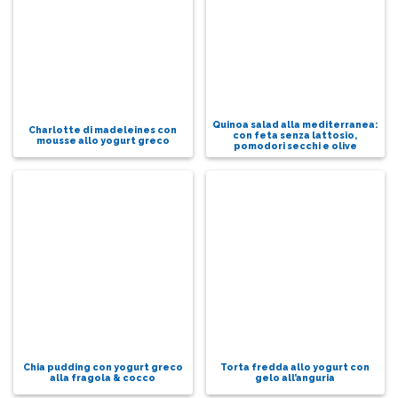
Quinoa salad alla mediterranea:
Charlotte di madeleines con
con feta senza lattosio,
mousse allo yogurt greco
pomodori secchi e olive
Chia pudding con yogurt greco
Torta fredda allo yogurt con
alla fragola & cocco
gelo all’anguria