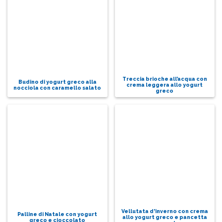
Treccia brioche all’acqua con
Budino di yogurt greco alla
crema leggera allo yogurt
nocciola con caramello salato
greco
Vellutata d'inverno con crema
Palline di Natale con yogurt
allo yogurt greco e pancetta
greco e cioccolato