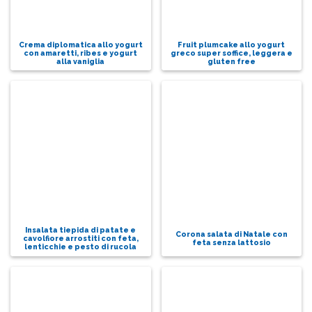
Crema diplomatica allo yogurt
Fruit plumcake allo yogurt
con amaretti, ribes e yogurt
greco super soffice, leggera e
alla vaniglia
gluten free
Insalata tiepida di patate e
Corona salata di Natale con
cavolfiore arrostiti con feta,
feta senza lattosio
lenticchie e pesto di rucola