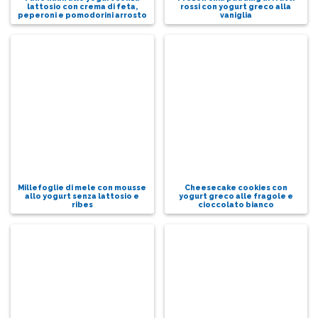
lattosio con crema di feta,
rossi con yogurt greco alla
peperoni e pomodorini arrosto
vaniglia
Millefoglie di mele con mousse
Cheesecake cookies con
allo yogurt senza lattosio e
yogurt greco alle fragole e
ribes
cioccolato bianco