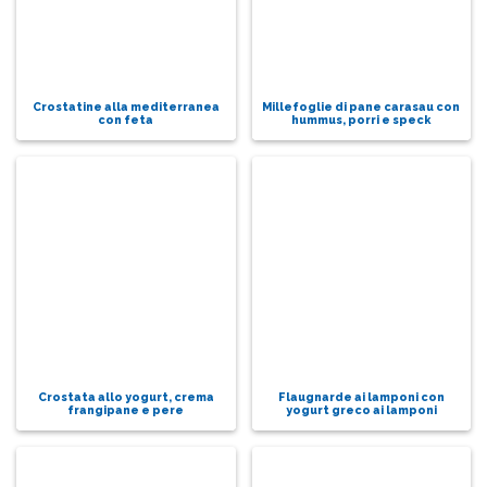
Crostatine alla mediterranea
Millefoglie di pane carasau con
con feta
hummus, porri e speck
Crostata allo yogurt, crema
Flaugnarde ai lamponi con
frangipane e pere
yogurt greco ai lamponi