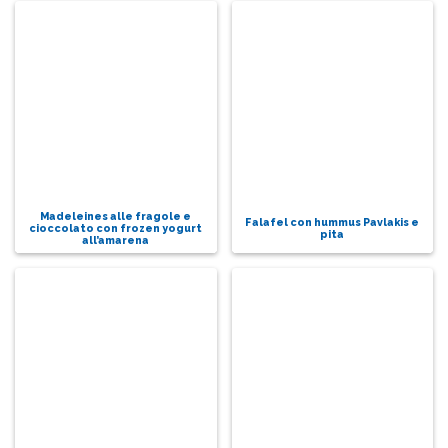
Madeleines alle fragole e
Falafel con hummus Pavlakis e
cioccolato con frozen yogurt
pita
all’amarena