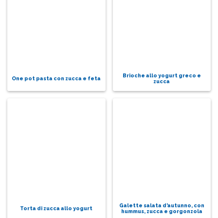
Brioche allo yogurt greco e
One pot pasta con zucca e feta
zucca
Galette salata d’autunno, con
Torta di zucca allo yogurt
hummus, zucca e gorgonzola