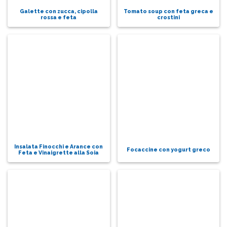
Galette con zucca, cipolla
Tomato soup con feta greca e
rossa e feta
crostini
Insalata Finocchi e Arance con
Focaccine con yogurt greco
Feta e Vinaigrette alla Soia