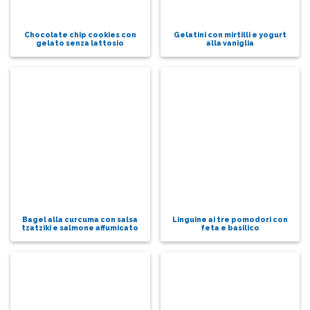
Chocolate chip cookies con
Gelatini con mirtilli e yogurt
gelato senza lattosio
alla vaniglia
Bagel alla curcuma con salsa
Linguine ai tre pomodori con
tzatziki e salmone affumicato
feta e basilico