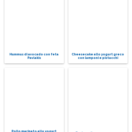
Hummus di avocado con feta
Cheesecake allo yogurt greco
Pavlakis
con lamponi e pistacchi
Pollo marinato allo yogurt