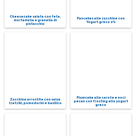
Cheesecake salata con feta,
Pancakes alle zucchine con
mortadella e granella di
Yogurt greco 0%
pistacchio
Plumcake alle carote e noci
Zucchine arrostite con salsa
pecan con frosting allo yogurt
tzatziki, pomodorini e basilico
greco