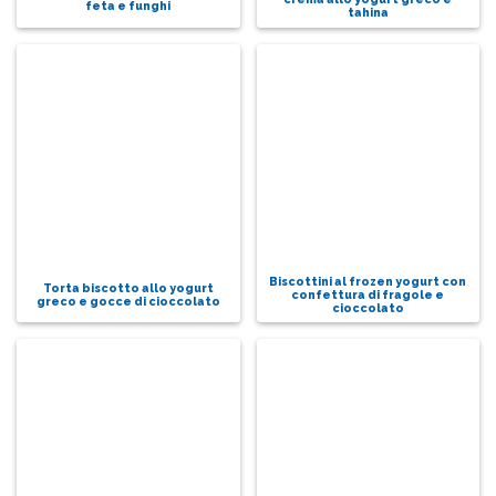
feta e funghi
tahina
Biscottini al frozen yogurt con
Torta biscotto allo yogurt
confettura di fragole e
greco e gocce di cioccolato
cioccolato