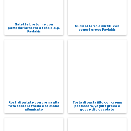
Galette bretonne con
Muffin al farro e mirtilli con
pomodori arrosto e feta d.o.p.
yogurt greco Pavlakis
Pavlakis
Rosti di patate con crema alla
Torta di pasta fillo con crema
feta senza lattosio e salmone
pasticcera, yogurt greco e
affumicato
gocce di cioccolato