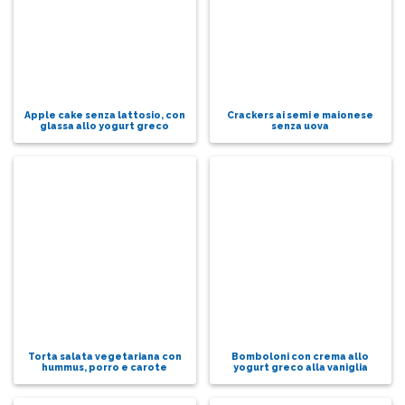
Apple cake senza lattosio, con
Crackers ai semi e maionese
glassa allo yogurt greco
senza uova
Torta salata vegetariana con
Bomboloni con crema allo
hummus, porro e carote
yogurt greco alla vaniglia