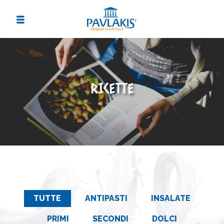
RICETTE
TUTTE
ANTIPASTI
INSALATE
PRIMI
SECONDI
DOLCI