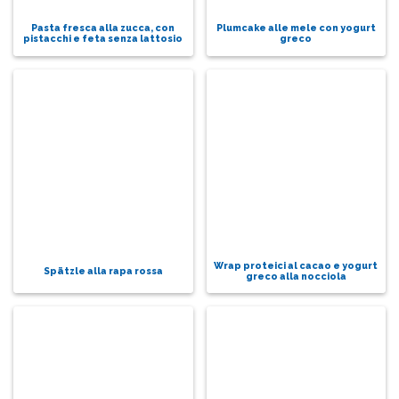
Pasta fresca alla zucca, con
Plumcake alle mele con yogurt
pistacchi e feta senza lattosio
greco
Wrap proteici al cacao e yogurt
Spätzle alla rapa rossa
greco alla nocciola