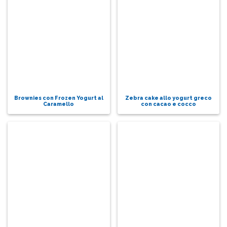
Brownies con Frozen Yogurt al
Zebra cake allo yogurt greco
Caramello
con cacao e cocco