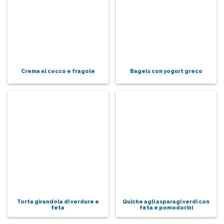
Crema al cocco e fragole
Bagels con yogurt greco
Torta girandola di verdure e
Quiche agli asparagi verdi con
feta
feta e pomodorini