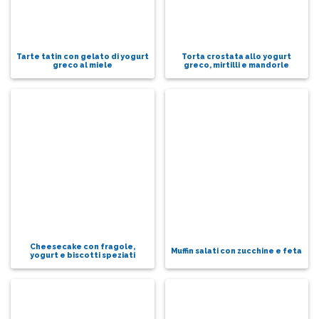
Tarte tatin con gelato di yogurt
Torta crostata allo yogurt
greco al miele
greco, mirtilli e mandorle
Cheesecake con fragole,
Muffin salati con zucchine e feta
yogurt e biscotti speziati