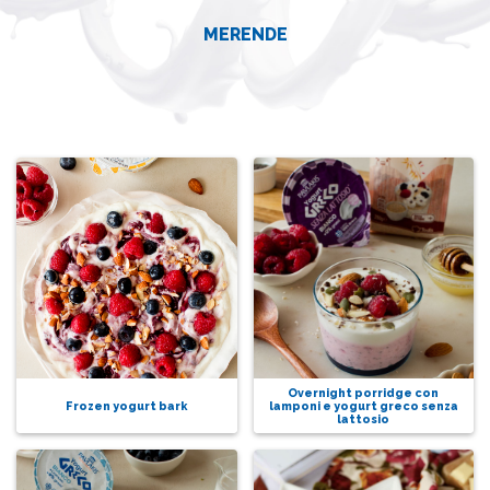
MERENDE
Overnight porridge con
Frozen yogurt bark
lamponi e yogurt greco senza
lattosio