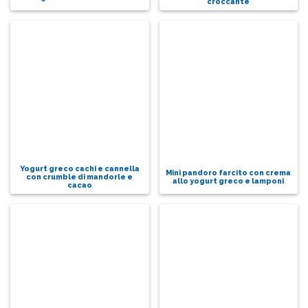
croccante
Yogurt greco cachi e cannella
Mini pandoro farcito con crema
con crumble di mandorle e
allo yogurt greco e lamponi
cacao