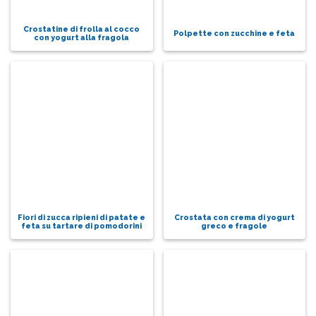
Crostatine di frolla al cocco
Polpette con zucchine e feta
con yogurt alla fragola
Fiori di zucca ripieni di patate e
Crostata con crema di yogurt
feta su tartare di pomodorini
greco e fragole