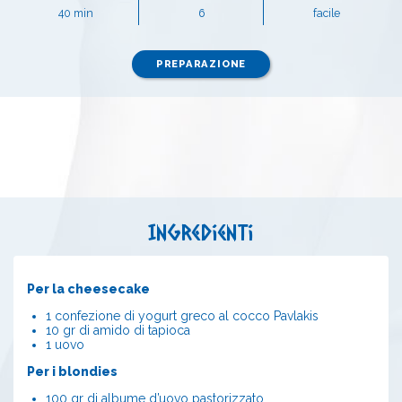
40 min
6
facile
PREPARAZIONE
Ingredienti
Per la cheesecake
1 confezione di yogurt greco al cocco Pavlakis
10 gr di amido di tapioca
1 uovo
Per i blondies
100 gr di albume d’uovo pastorizzato