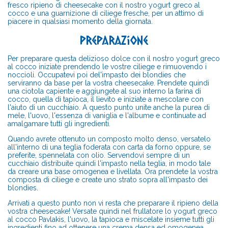
fresco ripieno di cheesecake con il nostro yogurt greco al
cocco e una guarnizione di ciliege fresche, per un attimo di
piacere in qualsiasi momento della giornata.
Preparazione
Per preparare questa delizioso dolce con il nostro yogurt greco
al cocco iniziate prendendo le vostre ciliege e rimuovendo i
noccioli. Occupatevi poi del'impasto dei blondies che
serviranno da base per la vostra cheesecake. Prendete quindi
una ciotola capiente e aggiungete al suo interno la farina di
cocco, quella di tapioca, il lievito e iniziate a mescolare con
l'aiuto di un cucchiaio. A questo punto unite anche la purea di
mele, l'uovo, l'essenza di vaniglia e l'albume e continuate ad
amalgamare tutti gli ingredienti.
Quando avrete ottenuto un composto molto denso, versatelo
all'interno di una teglia foderata con carta da forno oppure, se
preferite, spennelata con olio. Servendovi sempre di un
cucchiaio distribuite quindi l'impasto nella teglia, in modo tale
da creare una base omogenea e livellata. Ora prendete la vostra
composta di ciliege e create uno strato sopra all'impasto dei
blondies.
Arrivati a questo punto non vi resta che preparare il ripieno della
vostra cheesecake! Versate quindi nel frullatore lo yogurt greco
al cocco Pavlakis, l'uovo, la tapioca e miscelate insieme tutti gli
ingredienti fino ad ottenere una crema densa ed omogenea.