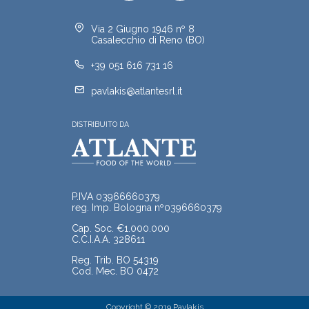
Via 2 Giugno 1946 nº 8
Casalecchio di Reno (BO)
+39 051 616 731 16
pavlakis@atlantesrl.it
DISTRIBUITO DA
P.IVA 03966660379
reg. Imp. Bologna nº0396660379
Cap. Soc. €1.000.000
C.C.I.A.A. 328611
Reg. Trib. BO 54319
Cod. Mec. BO 0472
Copyright © 2019 Pavlakis