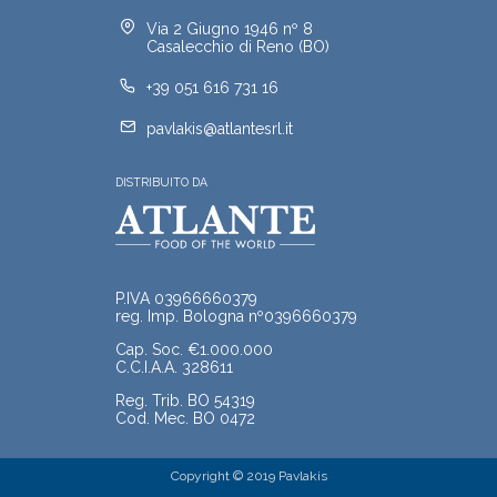
Via 2 Giugno 1946 nº 8
Casalecchio di Reno (BO)
+39 051 616 731 16
pavlakis@atlantesrl.it
DISTRIBUITO DA
P.IVA 03966660379
reg. Imp. Bologna nº0396660379
Cap. Soc. €1.000.000
C.C.I.A.A. 328611
Reg. Trib. BO 54319
Cod. Mec. BO 0472
Copyright © 2019 Pavlakis