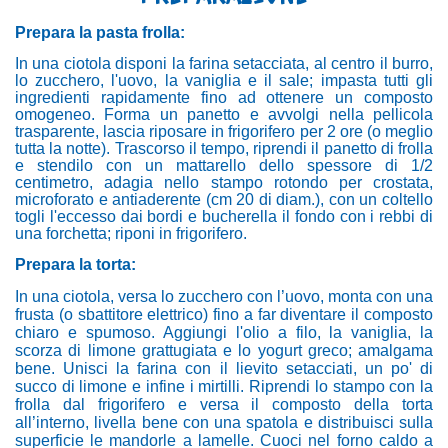
Prepara la pasta frolla:
In una ciotola disponi la farina setacciata, al centro il burro,
lo zucchero, l'uovo, la vaniglia e il sale; impasta tutti gli
ingredienti rapidamente fino ad ottenere un composto
omogeneo.
Forma un panetto e
avvolgi nella pellicola
trasparente, lascia riposare in frigorifero per 2 ore (o meglio
tutta la notte). Trascorso il tempo, riprendi il panetto di frolla
e stendilo con un mattarello dello spessore di 1/2
centimetro, adagia nello stampo rotondo per crostata,
microforato e antiaderente (cm 20 di diam.), con un coltello
togli l'eccesso dai bordi e bucherella il fondo con i rebbi di
una forchetta; riponi in frigorifero.
Prepara la torta:
In una ciotola, versa lo zucchero con l’uovo, monta con una
frusta (o sbattitore elettrico) fino a far diventare il composto
chiaro e spumoso.
Aggiungi l'olio a filo, la vaniglia, la
scorza di limone grattugiata e lo yogurt greco; amalgama
bene. Unisci la farina con il lievito setacciati, un po' di
succo di limone e infine i mirtilli.
Riprendi lo stampo con la
frolla dal frigorifero e
versa il composto della torta
all’interno, livella bene con una spatola e distribuisci sulla
superficie le mandorle a lamelle. Cuoci nel forno caldo a