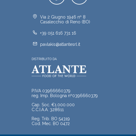
Via 2 Giugno 1946 nº 8
Casalecchio di Reno (BO)
+39 051 616 731 16
pavlakis@atlantesrl.it
DISTRIBUITO DA
P.IVA 03966660379
reg. Imp. Bologna nº0396660379
Cap. Soc. €1.000.000
C.C.I.A.A. 328611
Reg. Trib. BO 54319
Cod. Mec. BO 0472