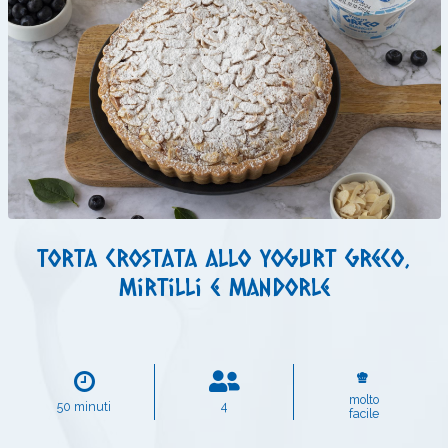
Torta crostata allo yogurt greco,
mirtilli e mandorle
molto
50 minuti
4
facile