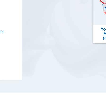
Yo
kis
M
F