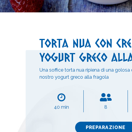
Torta nua con cr
yogurt greco all
Una soffice torta nua ripiena di una golosa
nostro yogurt greco alla fragola
40 min
8
PREPARAZIONE