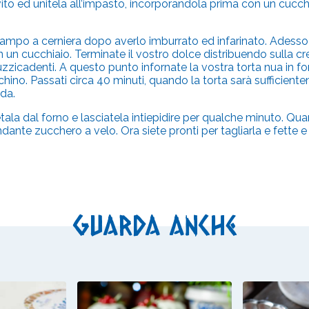
 lievito ed unitela all’impasto, incorporandola prima con un cu
 stampo a cerniera dopo averlo imburrato ed infarinato. Adess
n un cucchiaio. Terminate il vostro dolce distribuendo sulla cre
zicadenti. A questo punto infornate la vostra torta nua in for
hino. Passati circa 40 minuti, quando la torta sarà sufficientem
da.
tala dal forno e lasciatela intiepidire per qualche minuto. Quan
ante zucchero a velo. Ora siete pronti per tagliarla e fette e
Guarda anche