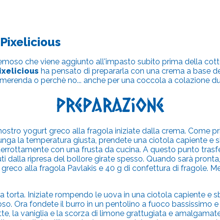
Pixelicious
emoso che viene aggiunto all'impasto subito prima della cottu
ixelicious
ha pensato di prepararla con una crema a base del
a merenda o perchè no... anche per una coccola a colazione du
Preparazione
nostro yogurt greco alla fragola iniziate dalla crema. Come pr
iunga la temperatura giusta, prendete una ciotola capiente e s
interrottamente con una frusta da cucina. A questo punto trasf
i dalla ripresa del bollore girate spesso. Quando sarà pronta, 
 greco alla fragola Pavlakis e 40 g di confettura di fragole. 
 torta. Iniziate rompendo le uova in una ciotola capiente e sb
. Ora fondete il burro in un pentolino a fuoco bassissimo e 
te, la vaniglia e la scorza di limone grattugiata e amalgamate t