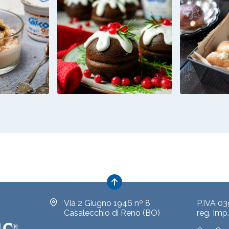
 LIGHT
PALLINE DI
BOMBO
OGURT
NATALE CON
CRE
CO
YOGURT GRECO E
YOGU
CIOCCOLATO
ALLA 
Via 2 Giugno 1946 nº 8
P.IVA 0
Casalecchio di Reno (BO)
reg. Im