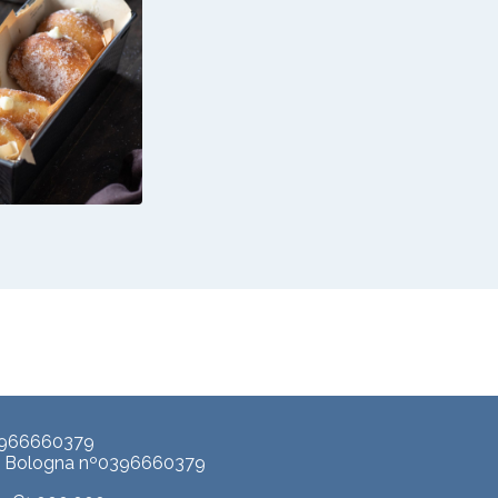
LONI CON
MA ALLO
RT GRECO
VANIGLIA
3966660379
p. Bologna nº0396660379