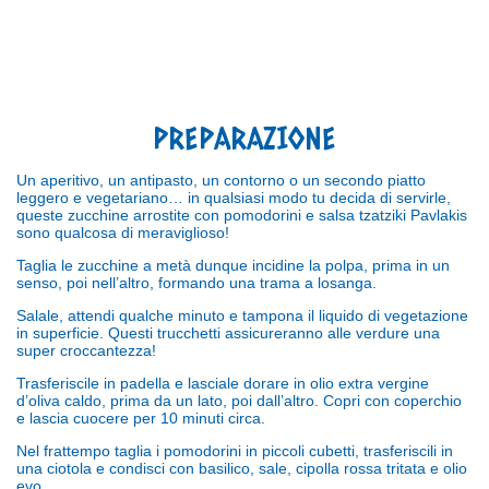
PREPARAZIONE
Un aperitivo, un antipasto, un contorno o un secondo piatto
leggero e vegetariano… in qualsiasi modo tu decida di servirle,
queste zucchine arrostite con pomodorini e salsa tzatziki Pavlakis
sono qualcosa di meraviglioso!
Taglia le zucchine a metà dunque incidine la polpa, prima in un
senso, poi nell
’
altro, formando una trama a losanga.
Salale, attendi qualche minuto e tampona il liquido di vegetazione
in superficie. Questi trucchetti assicureranno alle verdure una
super croccantezza!
Trasferiscile in padella e lasciale dorare in olio extra vergine
d’oliva caldo, prima da un lato, poi dall
’
altro. Copri con coperchio
e lascia cuocere per 10 minuti circa.
Nel frattempo taglia i pomodorini in piccoli cubetti, trasferiscili in
una ciotola e condisci con basilico, sale, cipolla rossa tritata e olio
evo.