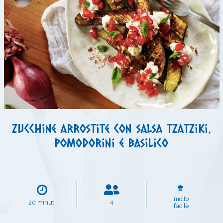
Zucchine arrostite con salsa tzatziki,
pomodorini e basilico
molto
20 minuti
4
facile