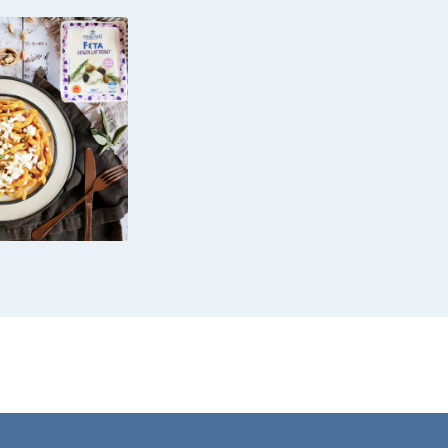
A FRESCA
UCCA, CON
CHI E FETA
 LATTOSIO