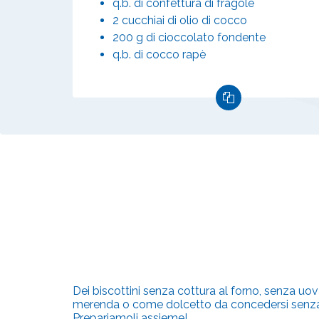
q.b. di confettura di fragole
2 cucchiai di olio di cocco
200 g di cioccolato fondente
q.b. di cocco rapè
Dei biscottini senza cottura al forno, senza uov
merenda o come dolcetto da concedersi senza tro
Prepariamoli assieme!