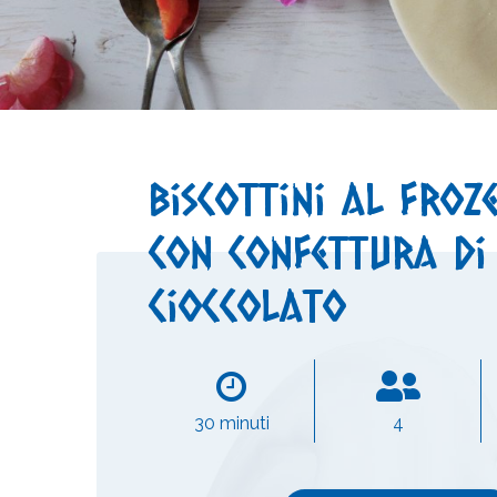
Biscottini al fro
con confettura di
cioccolato
30 minuti
4