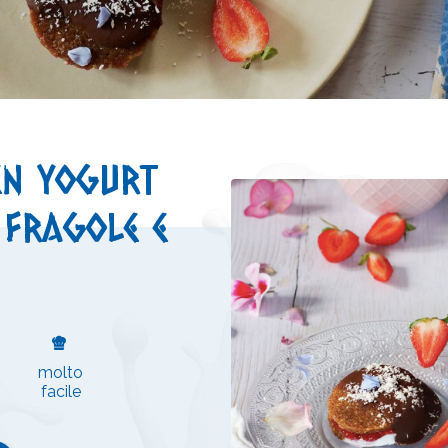
zen yogurt
 fragole e
molto
facile