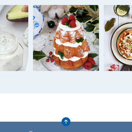
CI E
MINI PANDORO
PAST
 ALLA
FARCITO CON
ALLA Z
CA
CREMA ALLO
PISTAC
YOGURT GRECO E
SENZA
LAMPONI