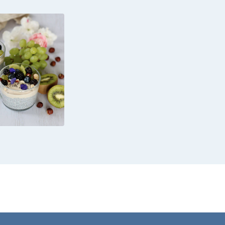
 PUDDING
 YOGURT
O MAGRO
OCCIOLA E
A FRESCA