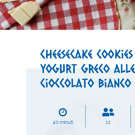
Cheesecake cookies
yogurt greco alle
cioccolato bianco
40 minuti
12