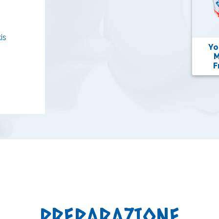
is
Yo
M
F
PREPARAZIONE