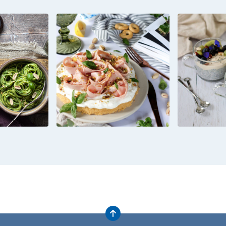
TTONI
CHEESECAKE
CHIA
TO DI
SALATA CON
CON
CI E
FETA,
GREC
ICO
MORTADELLA E
ALLA N
GRANELLA DI
FRUTT
PISTACCHIO