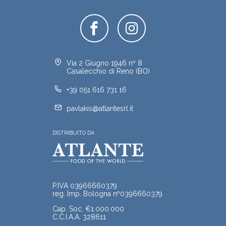
Via 2 Giugno 1946 nº 8
Casalecchio di Reno (BO)
+39 051 616 731 16
pavlakis@atlantesrl.it
DISTRIBUITO DA
P.IVA 03966660379
reg. Imp. Bologna nº0396660379
Cap. Soc. €1.000.000
C.C.I.A.A. 328611