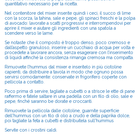
quantitativo necessario per la ricetta.
Nel contenitore del mixer inserite quindi i ceci, il succo di lime
con la scorza, la tahina, sale e pepe, gli spinaci freschi e la polpa
di avocado: lavorate a scatti progressivi e interrompendovi per
aprire il mixer e aiutare gli ingredienti con una spatola a
scendere verso le lame.
Se notaste che il composto è troppo denso, poco cremoso e
dall’aspetto granuloso, inserire un cucchiaio di acqua per volta e
procedete a lavorare ancora, senza esagerare con l’inserimento
di liquidi affinché la consistenza rimanga cremosa ma compatta.
Rimuovete l’hummus dal mixer e inseritelo in più ciotoline
capienti, da distribuire a tavola in modo che ognuno possa
servirsi comodamente: conservate in frigorifero coperte con
pellicola a contatto.
Poco prima di servire, tagliate a cubetti o a strisce le ette di pane
raffermo e fatele saltare in una padella con un filo di olio, sale e
pepe, finché saranno be dorate e croccanti.
Rimuovete la pellicola dalle ciotoline, guarnite superficie
dell'hummus con un filo di olio a crudo e della paprika dolce,
poi tagliate la feta a cubetti e distribuitela sull'hummus
Servite con i crostini caldi.