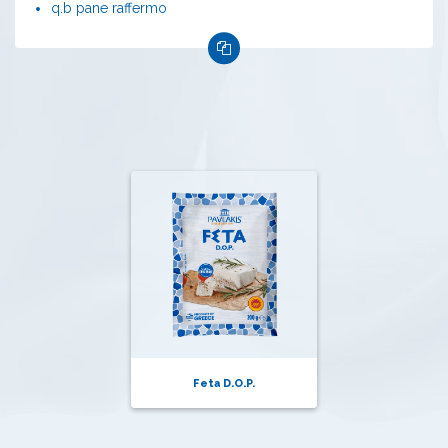
q.b pane raffermo
Feta D.O.P.