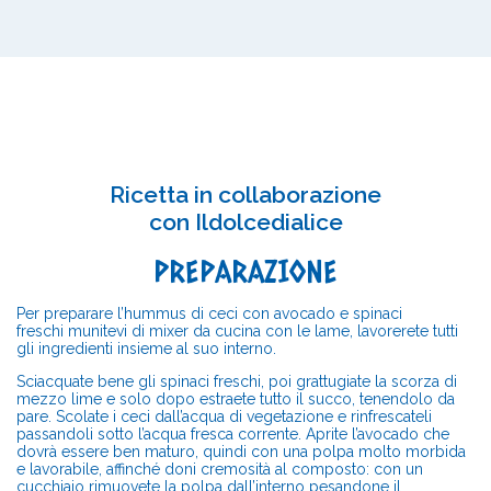
Ricetta in collaborazione
con
Ildolcedialice
PREPARAZIONE
Per preparare l’hummus di ceci con avocado e spinaci
freschi munitevi di mixer da cucina con le lame, lavorerete tutti
gli ingredienti insieme al suo interno.
Sciacquate bene gli spinaci freschi, poi grattugiate la scorza di
mezzo lime e solo dopo estraete tutto il succo, tenendolo da
pare. Scolate i ceci dall’acqua di vegetazione e rinfrescateli
passandoli sotto l’acqua fresca corrente. Aprite l’avocado che
dovrà essere ben maturo, quindi con una polpa molto morbida
e lavorabile, affinché doni cremosità al composto: con un
cucchiaio rimuovete la polpa dall’interno pesandone il