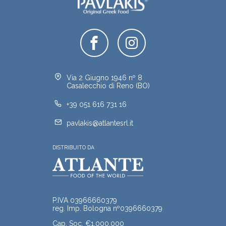
Via 2 Giugno 1946 nº 8
Casalecchio di Reno (BO)
+39 051 616 731 16
pavlakis@atlantesrl.it
DISTRIBUITO DA
P.IVA 03966660379
reg. Imp. Bologna nº0396660379
Cap. Soc. €1.000.000