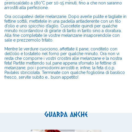
preriscaldato a 180°C per 10-15 minuti, fino a che non saranno
arrostiti alla perfezione.
Ora occupatevi delle melanzane. Dopo averle pulite e tagliate in
fettine sottili, mettetele in una padella antiaderente con un filo
d’olio e uno spicchio d’aglio. Cuocetele quindi per qualche
minuto ricordandovi di girarle di tanto in tanto sino a doratura.
Alla fine completate le vostre melanzane insaporendole con
sale e prezzemolo tritato.
Mentre le verdure cuociono, affettate il pane, conditelo con
dell’olio e tostatelo nel forno per qualche minuto. Ora non vi
resta che comporre i vostri crostini alle melanzane e la nostra
feta! Partite mettendo sul pane appena sfornato le fettine di
melanzane, poi i pomodorini arrostiti e, infine, la feta d.o.p.
Pavlakis sbriciolata. Terminate con qualche fogliolina di basilico
fresco, servite subito e… buon appetito!
Guarda anche