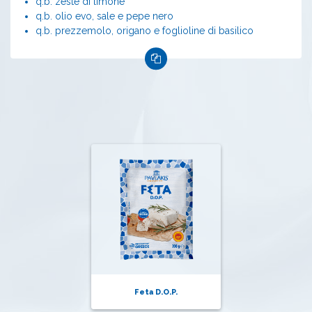
q.b. zeste di limone
q.b. olio evo, sale e pepe nero
q.b. prezzemolo, origano e foglioline di basilico
Feta D.O.P.