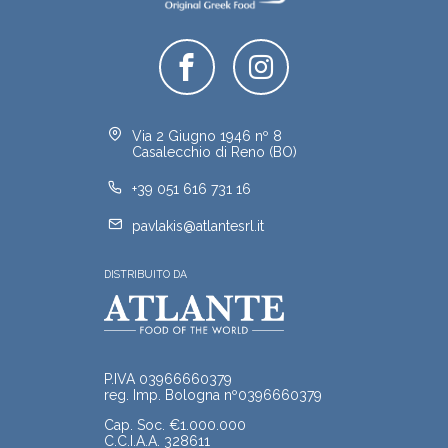
Via 2 Giugno 1946 nº 8
Casalecchio di Reno (BO)
+39 051 616 731 16
pavlakis@atlantesrl.it
DISTRIBUITO DA
P.IVA 03966660379
reg. Imp. Bologna nº0396660379
Cap. Soc. €1.000.000
C.C.I.A.A. 328611