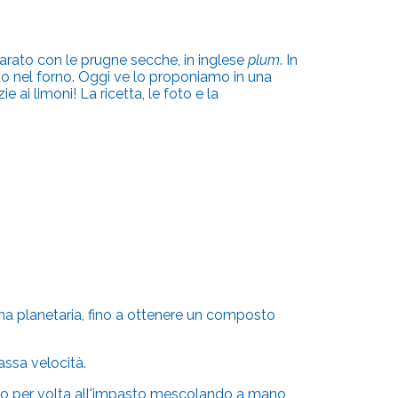
eparato con le prugne secche, in inglese
plum
. In
tto nel forno. Oggi ve lo proponiamo in una
ai limoni! La ricetta, le foto e la
 una planetaria, fino a ottenere un composto
assa velocità.
 poco per volta all'impasto mescolando a mano