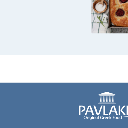
FOCACCI
YOGURT G
FIC