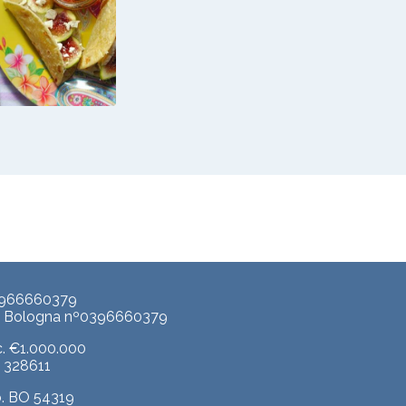
ADINA
UMMUS DI
CON FETA,
 E MIELE
3966660379
p. Bologna nº0396660379
c. €1.000.000
A. 328611
b. BO 54319