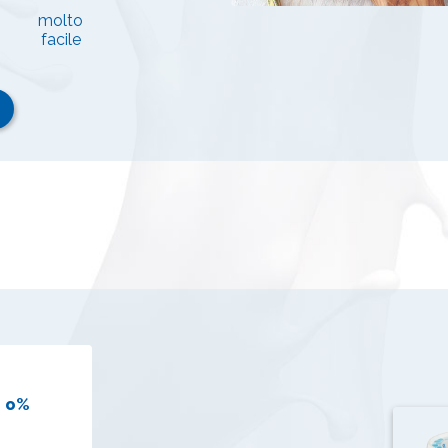
molto
facile
o o%