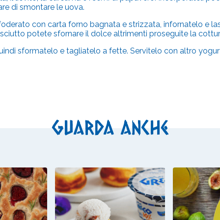
are di smontare le uova.
derato con carta forno bagnata e strizzata, infornatelo e las
sciutto potete sfornare il dolce altrimenti proseguite la cottu
indi sformatelo e tagliatelo a fette. Servitelo con altro yogur
Guarda anche