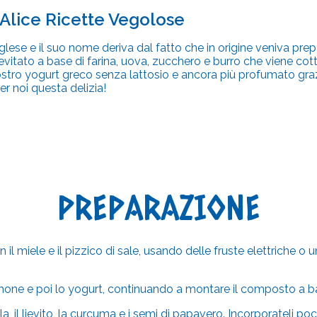
Alice Ricette Vegolose
nglese e il suo nome deriva dal fatto che in origine veniva pr
ievitato a base di farina, uova, zucchero e burro che viene co
ostro yogurt greco senza lattosio e ancora più profumato grazie 
r noi questa delizia!
PREPARAZIONE
il miele e il pizzico di sale, usando delle fruste elettriche o
i limone e poi lo yogurt, continuando a montare il composto a b
la, il lievito, la curcuma e i semi di papavero. Incorporateli