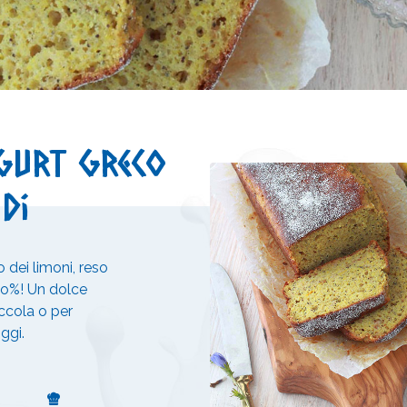
gurt greco
di
 dei limoni, reso
 o%! Un dolce
occola o per
ggi.