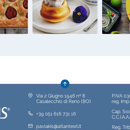
A CON
TORTINE ALLO
PI
RECO E
YOGURT CON
ALL'H
HI
FROZEN YOGURT
CECI 
GRECO
FICHI
Via 2 Giugno 1946 nº 8
P.IVA 0
Casalecchio di Reno (BO)
reg. Im
Cap. So
+39 051 616 731 16
C.C.I.A.
pavlakis@atlantesrl.it
Reg. Tri