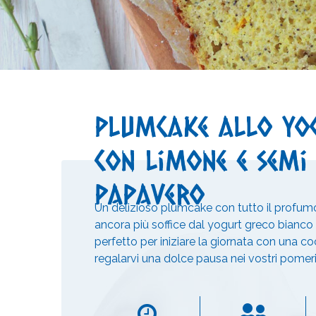
Plumcake allo yo
con limone e semi 
papavero
Un delizioso plumcake con tutto il profumo
ancora più soffice dal yogurt greco bianco
perfetto per iniziare la giornata con una c
regalarvi una dolce pausa nei vostri pomeri