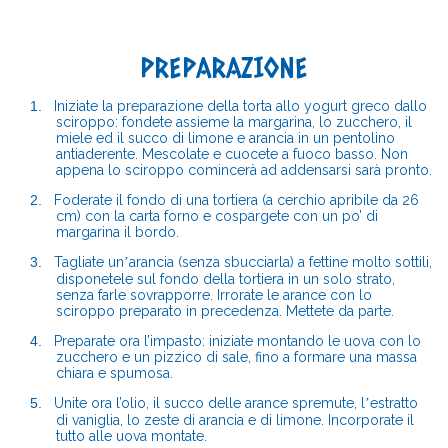
PREPARAZIONE
1.
Iniziate la preparazione della torta allo yogurt greco dallo
sciroppo: fondete assieme la margarina, lo zucchero, il
miele ed il succo di limone e arancia in un pentolino
antiaderente. Mescolate e cuocete a fuoco basso. Non
appena lo sciroppo comincerà ad addensarsi sarà pronto.
2.
Foderate il fondo di una tortiera (a cerchio apribile da 26
cm) con la carta forno e cospargete con un po’ di
margarina il
bord
o.
3.
Tagliate un
arancia (senza sbucciarla) a fettine molto sottili,
’
disponetele sul fondo della tortiera in un solo strato,
senza farle sovrapporre. Irrorate le arance con lo
sciroppo preparato in precedenza. Mettete da parte.
4.
Preparate ora l’impasto: iniziate montando le uova con lo
zucchero e un pizzico di sale, fino a formare una massa
chiara e spumosa.
5.
Unite ora l’olio, il succo delle arance spremute
, l
estratto
’
di vaniglia, lo zeste di arancia e di limone. Incorporate il
tutto alle uova montate.