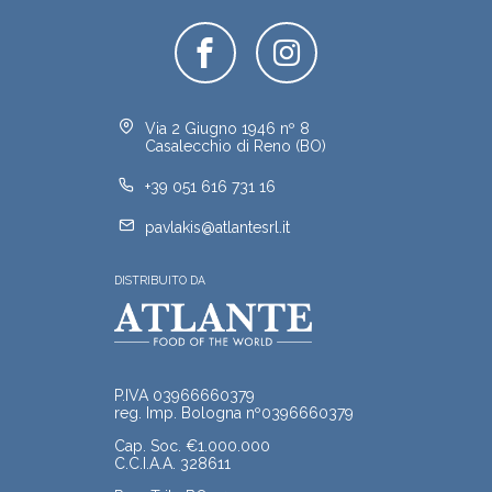
Via 2 Giugno 1946 nº 8
Casalecchio di Reno (BO)
+39 051 616 731 16
pavlakis@atlantesrl.it
DISTRIBUITO DA
P.IVA 03966660379
reg. Imp. Bologna nº0396660379
Cap. Soc. €1.000.000
C.C.I.A.A. 328611