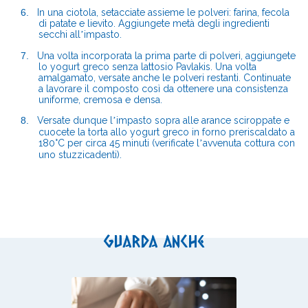
6.
In una ciotola, setacciate assieme le polveri: farina, fecola
di patate e lievito. Aggiungete metà degli ingredienti
secchi all
impasto.
’
7.
Una volta incorporata la prima parte di polveri, aggiungete
lo yogurt greco senza lattosio Pavlakis. Una volta
amalgamato
, versa
te anche le polveri restanti. Continuate
a lavorare il composto così da ottenere una consistenza
uniforme, cremosa e densa.
8.
Versa
te dunque l
impasto sopra alle arance sciroppate e
’
cuocete la torta allo yogurt greco in forno preriscaldato a
180°C per circa 45 minuti (verificate l
avvenuta cottura con
’
uno stuzzicadenti).
Guarda anche