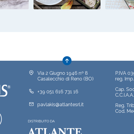
TA
GIRELLE DI
PAS
LA DI
LASAGNE CON
BRO
E FETA
SALMONE, FIORI
HUMMU
DI ZUCCA E
HUMMUS
Via 2 Giugno 1946 nº 8
P.IVA 0
Casalecchio di Reno (BO)
reg. Im
Cap. So
+39 051 616 731 16
C.C.I.A.
pavlakis@atlantesrl.it
Reg. Tri
Cod. Me
DISTRIBUITO DA