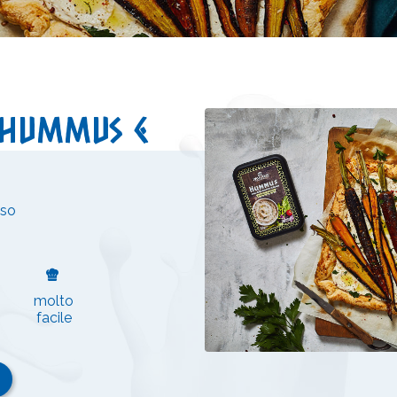
 hummus e
oso
molto
facile