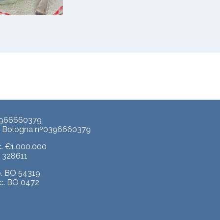
TA CON
CCOLI E
S DI CECI
3966660379
p. Bologna nº0396660379
c. €1.000.000
A. 328611
b. BO 54319
c. BO 0472