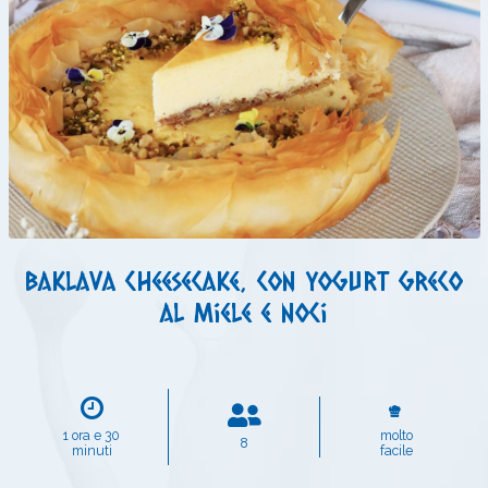
Baklava cheesecake, con yogurt greco
al miele e noci
1 ora e 30
molto
8
minuti
facile