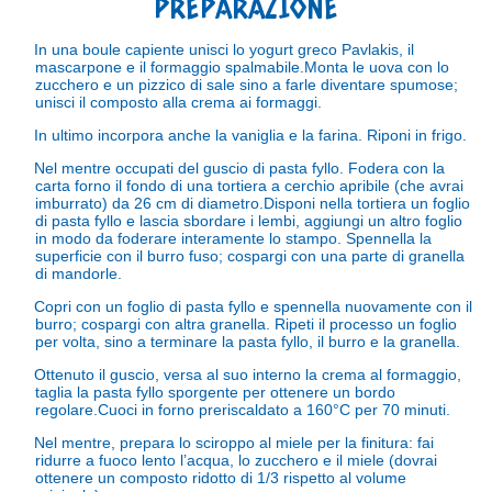
PREPARAZIONE
In una boule capiente unisci lo yogurt greco Pavlakis, il
mascarpone e il formaggio spalmabile.
Monta le uova con lo
zucchero e un pizzico di sale sino a farle diventare spumose;
unisci il composto alla crema ai formaggi.
In ultimo incorpora anche la vaniglia e la farina. Riponi in frigo.
Nel mentre occupati del guscio di pasta fyllo. Fodera con la
carta forno il fondo di una tortiera a cerchio apribile (che avrai
imburrato) da 26 cm di diametro.
Disponi nella tortiera un foglio
di pasta fyllo e lascia sbordare i lembi, aggiungi un altro foglio
in modo da foderare interamente lo stampo.
Spennella la
superficie con il burro fuso; cospargi con una parte di granella
di mandorle.
Copri con un foglio di pasta fyllo e spennella nuovamente con il
burro; cospargi con altra granella. Ripeti il processo un foglio
per volta, sino a terminare la pasta fyllo, il burro e la granella.
Ottenuto il guscio, versa al suo interno la crema al formaggio,
taglia la pasta fyllo sporgente per ottenere un bordo
regolare.
Cuoci in forno preriscaldato a 160°C per 70 minuti.
Nel mentre, prepara lo sciroppo al miele per la finitura: fai
ridurre a fuoco lento l’acqua, lo zucchero e il miele (dovrai
ottenere un composto ridotto di 1/3 rispetto al volume