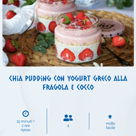
Chia pudding con yogurt greco alla
fragola & cocco
15 minuti +
molto
2 ore
4
facile
riposo