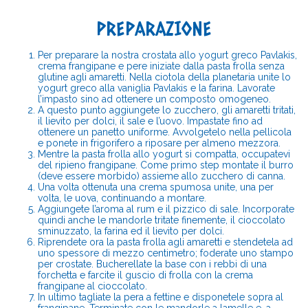
PREPARAZIONE
Per preparare la nostra crostata allo yogurt greco Pavlakis,
crema frangipane e pere iniziate dalla pasta frolla senza
glutine agli amaretti. Nella ciotola della planetaria unite lo
yogurt greco alla vaniglia Pavlakis e la farina. Lavorate
l’impasto sino ad ottenere un composto omogeneo.
A questo punto aggiungete lo zucchero, gli amaretti tritati,
il lievito per dolci, il sale e l’uovo. Impastate fino ad
ottenere un panetto uniforme. Avvolgetelo nella pellicola
e ponete in frigorifero a riposare per almeno mezzora.
Mentre la pasta frolla allo yogurt si compatta, occupatevi
del ripieno frangipane. Come primo step montate il burro
(deve essere morbido) assieme allo zucchero di canna.
Una volta ottenuta una crema spumosa unite, una per
volta, le uova, continuando a montare.
Aggiungete l’aroma al rum e il pizzico di sale. Incorporate
quindi anche le mandorle tritate finemente, il cioccolato
sminuzzato, la farina ed il lievito per dolci.
Riprendete ora la pasta frolla agli amaretti e stendetela ad
uno spessore di mezzo centimetro; foderate uno stampo
per crostate. Bucherellate la base con i rebbi di una
forchetta e farcite il guscio di frolla con la crema
frangipane al cioccolato.
In ultimo tagliate la pera a fettine e disponetele sopra al
frangipane. Terminate con le mandorle a lamelle e, a