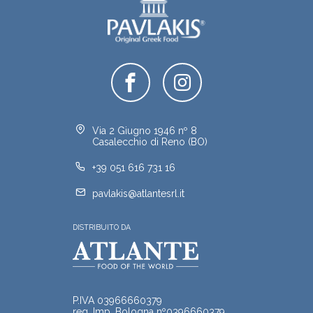
Via 2 Giugno 1946 nº 8
Casalecchio di Reno (BO)
+39 051 616 731 16
pavlakis@atlantesrl.it
DISTRIBUITO DA
P.IVA 03966660379
reg. Imp. Bologna nº0396660379