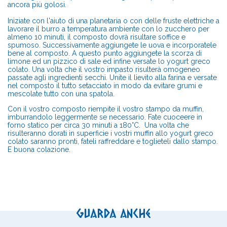
ancora più golosi.
Iniziate con l'aiuto di una planetaria o con delle fruste elettriche a
lavorare il burro a temperatura ambiente con lo zucchero per
almeno 10 minuti, il composto dovrà risultare soffice e
spumoso. Successivamente aggiungete le uova e incorporatele
bene al composto. A questo punto aggiungete la scorza di
limone ed un pizzico di sale ed infine versate lo yogurt greco
colato. Una volta che il vostro impasto risulterà omogeneo
passate agli ingredienti secchi. Unite il lievito alla farina e versate
nel composto il tutto setacciato in modo da evitare grumi e
mescolate tutto con una spatola.
Con il vostro composto riempite il vostro stampo da muffin,
imburrandolo leggermente se necessario. Fate cuoceere in
forno statico per circa 30 minuti a 180°C. Una volta che
risulteranno dorati in superficie i vostri muffin allo yogurt greco
colato saranno pronti, fateli raffreddare e toglieteli dallo stampo.
E buona colazione.
Guarda anche