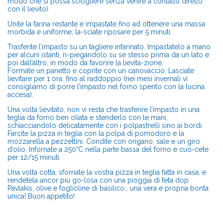
modo che si possa sciogliere senza venire a contatto diretto
con il lievito).
Unite la farina restante e impastate fino ad ottenere una massa
morbida e uniforme; la-sciate riposare per 5 minuti.
Trasferite l’impasto su un tagliere infarinato. Impastatelo a mano
per alcuni istanti, ri-piegandolo su se stesso prima da un lato e
poi dall’altro, in modo da favorire la lievita-zione.
Formate un panetto e coprite con un canovaccio. Lasciate
lievitare per 1 ora, fino al raddoppio (nei mesi invernali vi
consigliamo di porre l’impasto nel forno spento con la lucina
accesa).
Una volta lievitato, non vi resta che trasferire l’impasto in una
teglia da forno ben oliata e stenderlo con le mani,
schiacciandolo delicatamente con i polpastrelli sino ai bordi.
Farcite la pizza in teglia con la polpa di pomodoro e la
mozzarella a pezzettini. Condite con origano, sale e un giro
d’olio. Infornate a 250°C nella parte bassa del forno e cuo-cete
per 12/15 minuti.
Una volta cotta, sfornate la vostra pizza in teglia fatta in casa, e
rendetela ancor più go-losa con una pioggia di feta dop
Pavlakis, olive e foglioline di basilico… una vera e propria bontà
unica! Buon appetito!