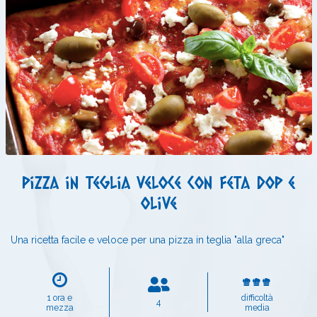
Pizza in teglia veloce con feta dop e
olive
Una ricetta facile e veloce per una pizza in teglia "alla greca"
1 ora e
difficoltà
4
mezza
media