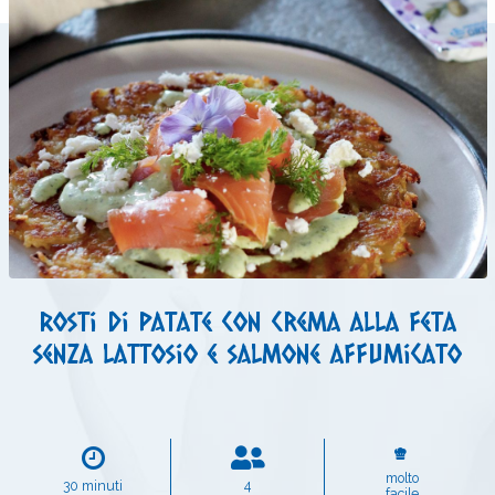
Rosti di patate con crema alla feta
senza lattosio e salmone affumicato
molto
30 minuti
4
facile