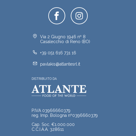
Via 2 Giugno 1946 nº 8
Casalecchio di Reno (BO)
+39 051 616 731 16
pavlakis@atlantesrl.it
DISTRIBUITO DA
P.IVA 03966660379
reg. Imp. Bologna nº0396660379
Cap. Soc. €1.000.000
C.C.I.A.A. 328611