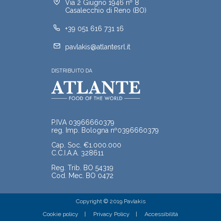
Via 2 Giugno 1946 nº 8
Casalecchio di Reno (BO)
+39 051 616 731 16
pavlakis@atlantesrl.it
DISTRIBUITO DA
P.IVA 03966660379
reg. Imp. Bologna nº0396660379
Cap. Soc. €1.000.000
C.C.I.A.A. 328611
Reg. Trib. BO 54319
Cod. Mec. BO 0472
Copyright © 2019 Pavlakis
Cookie policy
Privacy Policy
Accessibilità