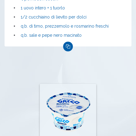
•
1 uovo intero + 1 tuorlo
•
1/2 cucchiaino di lievito per dolci
•
q.b. di timo, prezzemolo e rosmarino freschi
•
q.b. sale e pepe nero macinato